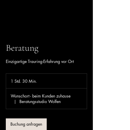
Beratung
Einzigartige Trauring-Erfahrung vor Ort
1 Std. 30 Min.
1
S
t
Wunschort - beim Kunden zuhause
d
|
Beratungsstudio Wolfen
3
0
M
i
Buchung anfragen
n