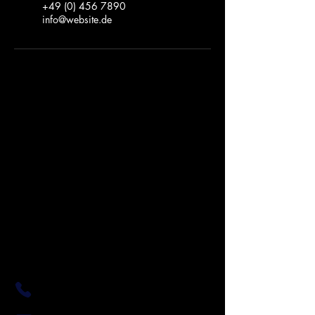
+49 (0) 456 7890
info@website.de
Das Herz von FOREVER LOVE
Qualität
Regionale Herstellung
Nachhaltigen Gold
Leidenschaft
Öffnungszeiten
+43 677 64 73 60 47